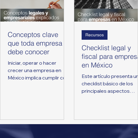
Conceptos clave
Recursos
que toda empresa
Checklist legal y
debe conocer
fiscal para empres
Iniciar, operar o hacer
en México
crecer una empresa en
Este artículo presenta u
México implica cumplir con
checklist básico de los
una serie de obligaciones
principales aspectos
legales y fiscales. Muchos
legales y fiscales que to
problemas empresariales
empresa en México
no surgen por malas
debería revisar para ope
decisiones, sino por
de forma ordenada y
desconocimiento de
segura. Está diseñado
conceptos básicos que
como una guía práctica
aparecen en trámites,