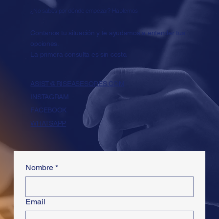
¿No sabés por dónde empezar? Hablemos
Contanos tu situación y te ayudamos a entender tus
opciones.
La primera consulta es sin costo.
ASIST@RISEASESORES.COM
INSTAGRAM
FACEBOOK
WHATSAPP
Nombre
*
Email